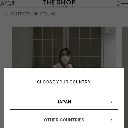
0
STAFF STYLING
STYLING
1
/
3
CHOOSE YOUR COUNTRY
JAPAN
OTHER COUNTRIES