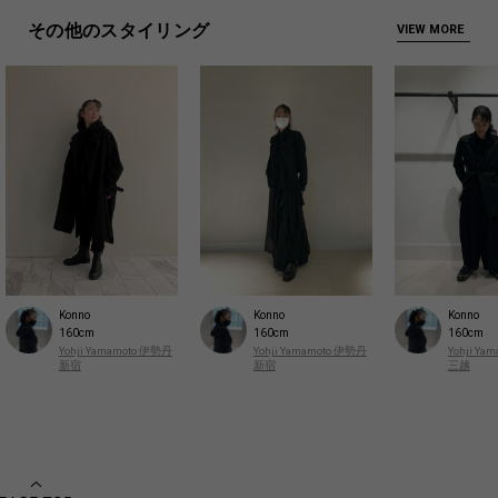
その他のスタイリング
VIEW MORE
Konno
Konno
Konno
160cm
160cm
160cm
Yohji Yamamoto 伊勢丹
Yohji Yamamoto 伊勢丹
Yohji Y
新宿
新宿
三越