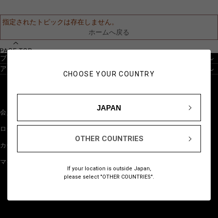
指定されたトピックは存在しません。
ホームへ戻る
ブランドから探す
アイテムから探す
CHOOSE YOUR COUNTRY
JAPAN
会員登録
NEW
ログイン
BESTSELLERS
OTHER COUNTRIES
カート
GIFTS
マイページ
JUST FOR YOU
If your location is outside Japan,
please select "OTHER COUNTRIES".
STAFF STYLING
COLLECTION