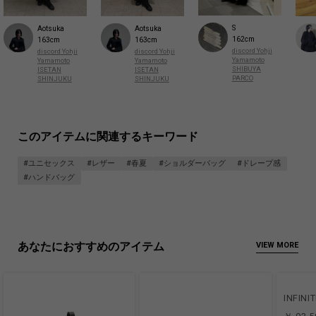
S
Aotsuka
Aotsuka
162cm
163cm
163cm
discord Yohji
discord Yohji
discord Yohji
Yamamoto
Yamamoto
Yamamoto
SHIBUYA
ISETAN
ISETAN
PARCO
SHINJUKU
SHINJUKU
このアイテムに関連するキーワード
#ユニセックス
#レザー
#春夏
#ショルダーバッグ
#ドレープ感
#ハンドバッグ
あなたにおすすめのアイテム
VIEW MORE
INFINIT