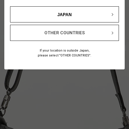
JAPAN
OTHER COUNTRIES
1
7
/
If your location is outside Japan,
please select "OTHER COUNTRIES".