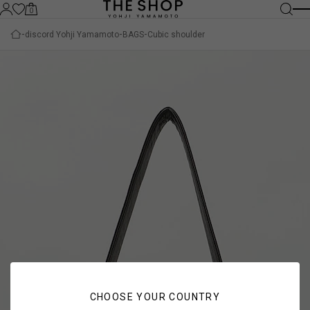
0
discord Yohji Yamamoto
BAGS
Cubic shoulder
CHOOSE YOUR COUNTRY