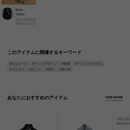
Sanai
160cm
Yohji Yamamoto
大阪タカシマヤ
このアイテムに関連するキーワード
#セルロース
#ラップデザイン
#春夏
#アレンジができる
#ブラウス
#涼しげ
#薄手
#透け感
あなたにおすすめのアイテム
VIEW MORE
CELLU
SHOUL