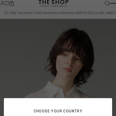
0
Yohji Yamamoto
Yohji Yamamoto collections
SHIRTS
CELLULOSE LAWN F
CHOOSE YOUR COUNTRY