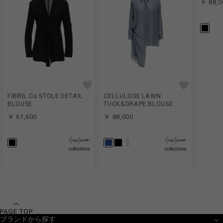
￥ 88,0
FIBRIL Cu STOLE DETAIL
CELLULOSE LAWN
BLOUSE
TUCK&DRAPE BLOUSE
￥ 61,600
￥ 88,000
ブランドから探す