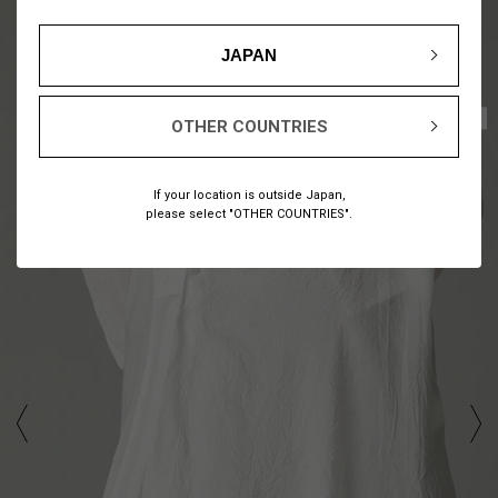
JAPAN
1
11
/
OTHER COUNTRIES
If your location is outside Japan,
please select "OTHER COUNTRIES".