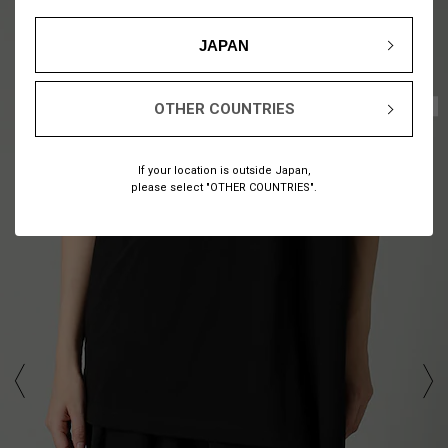
JAPAN
1
10
/
OTHER COUNTRIES
If your location is outside Japan,
please select "OTHER COUNTRIES".