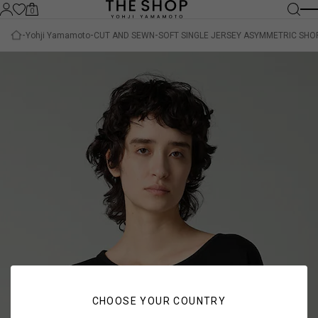
0
Yohji Yamamoto
CUT AND SEWN
SOFT SINGLE JERSEY ASYMMETRIC SHOR
CHOOSE YOUR COUNTRY