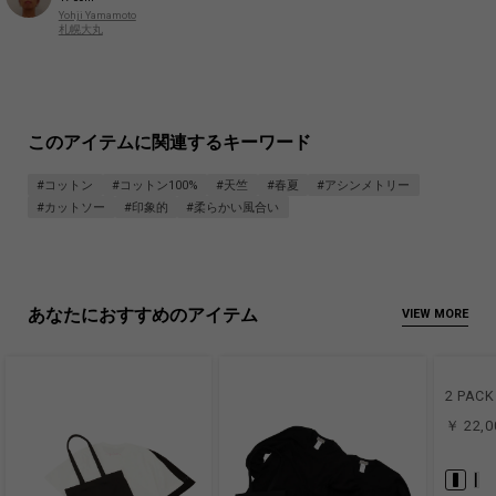
Yohji Yamamoto
札幌大丸
このアイテムに関連するキーワード
#コットン
#コットン100%
#天竺
#春夏
#アシンメトリー
#カットソー
#印象的
#柔らかい風合い
あなたにおすすめのアイテム
VIEW MORE
2 PACK 
￥ 22,0