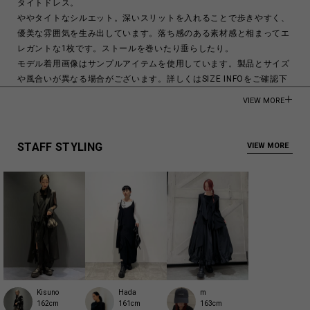
タイトドレス。
ややタイトなシルエット。深いスリットを入れることで歩きやすく、
優美な雰囲気を生み出しています。落ち感のある素材感と相まってエ
レガントな1枚です。ストールを巻いたり垂らしたり。
モデル着用画像はサンプルアイテムを使用しています。製品とサイズ
や風合いが異なる場合がございます。詳しくはSIZE INFOをご確認下
さい。
VIEW MORE
モデル身長:176cm
Triacetate 57%Polyester 43%
STAFF STYLING
VIEW MORE
Made in Japan
商品についてよくあるお問い合わせはこちら
Kisuno
Hada
m
162cm
161cm
163cm