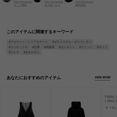
Yohji Yamamoto
Yohji Yamamoto
Yohji Yamamoto
そごう横浜
名古屋パルコ
梅田阪急
このアイテムに関連するキーワード
#アセテート・トリアセテート
#ポリエステル・ポリウレタン
#ユニセックス
#定番
#高級感
#エレガント
#スリット
#タイト
#ドレス
#歩きやすい
あなたにおすすめのアイテム
VIEW MORE
FIBRIL
LONG 
￥ 113,