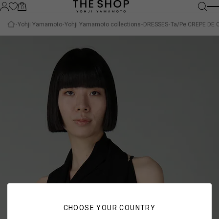
0
Yohji Yamamoto
Yohji Yamamoto collections
DRESSES
Ta/Pe CREPE DE 
CHOOSE YOUR COUNTRY