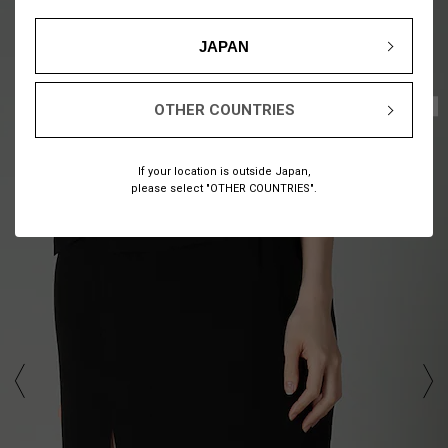
JAPAN
1
10
/
OTHER COUNTRIES
If your location is outside Japan,
please select "OTHER COUNTRIES".