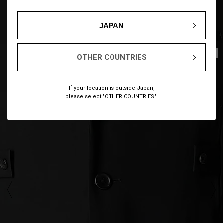
JAPAN
1
13
/
OTHER COUNTRIES
If your location is outside Japan,
please select "OTHER COUNTRIES".