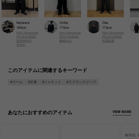
Kajiwara
Chiba
Oka
180cm
170cm
176cm
Yohji Yamamoto
Yohji Yamamoto
Yohji Yamamoto
POUR HOMME
POUR HOMME
POUR HOMME
阪急MEN'S
藤崎仙台
松屋銀座
TOKYO
このアイテムに関連するキーワード
#ウール
#定番
#ジャケット
#ラグランスリーブ
あなたにおすすめのアイテム
VIEW MORE
WOOL 