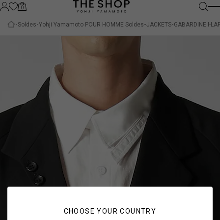
0
Soldes
Yohji Yamamoto POUR HOMME Soldes
JACKETS
GABARDINE I-LA
CHOOSE YOUR COUNTRY