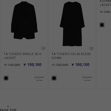
ASYMM
JACKE
￥ 144,
TA TUXEDO SINGLE SILK
TA TUXEDO COLALRLESS
JACKET
GOWN
￥ 100,100
￥ 100,100
￥ 143,000
￥ 143,000