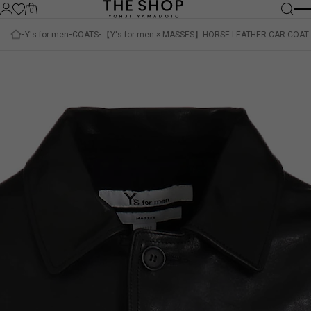
0
Y's for men
COATS
【Y's for men × MASSES】HORSE LEATHER CAR COAT