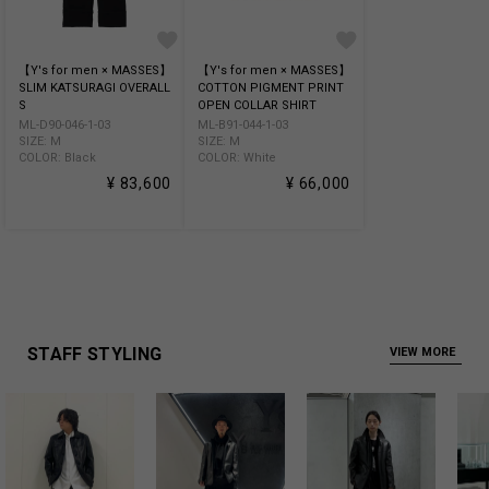
【Y's for men × MASSES】
【Y's for men × MASSES】
SLIM KATSURAGI OVERALL
COTTON PIGMENT PRINT
S
OPEN COLLAR SHIRT
ML-D90-046-1-03
ML-B91-044-1-03
SIZE: M
SIZE: M
COLOR: Black
COLOR: White
¥ 83,600
¥ 66,000
STAFF STYLING
VIEW MORE