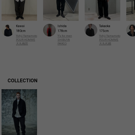
Kawai
Ishida
Takaoka
180cm
178cm
175cm
Yohji Yamamoto
Y's for men
Yohji Yamamoto
POUR HOMME
SHIBUYA
POUR HOMME
大丸梅田
PARCO
大丸札幌
COLLECTION