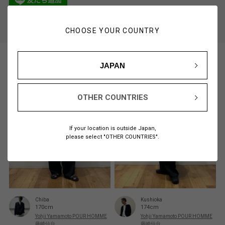
STORE LOCATOR
スタッフ一覧
CHOOSE YOUR COUNTRY
JAPAN
OTHER COUNTRIES
If your location is outside Japan,
please select "OTHER COUNTRIES".
Chiba
Kushioka
170cm
174cm
Yohji Yamamoto POUR HOMME
Yohji Yamamoto POUR HOMME
藤崎仙台
藤崎仙台