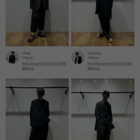
Chiba
Kushioka
170cm
174cm
Yohji Yamamoto POUR HOMME
Yohji Yamamoto POUR HOMME
藤崎仙台
藤崎仙台