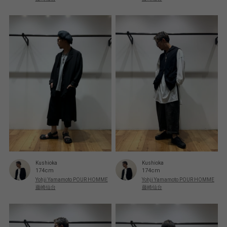
Kushioka
Kushioka
174cm
174cm
Yohji Yamamoto POUR HOMME
Yohji Yamamoto POUR HOMME
藤崎仙台
藤崎仙台