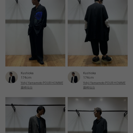
Kushioka
Kushioka
174cm
174cm
Yohji Yamamoto POUR HOMME
Yohji Yamamoto POUR HOMME
藤崎仙台
藤崎仙台