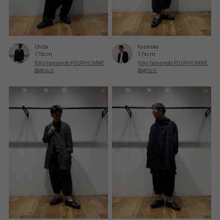
Chiba
Kushioka
170cm
174cm
Yohji Yamamoto POUR HOMME
Yohji Yamamoto POUR HOMME
藤崎仙台
藤崎仙台