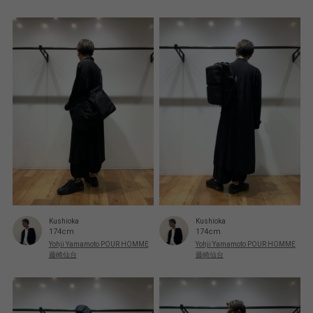
Kushioka
Kushioka
174cm
174cm
Yohji Yamamoto POUR HOMME
Yohji Yamamoto POUR HOMME
藤崎仙台
藤崎仙台