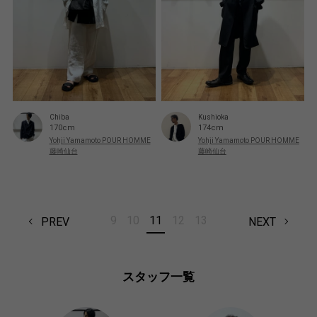
Chiba
Kushioka
170cm
174cm
Yohji Yamamoto POUR HOMME
Yohji Yamamoto POUR HOMME
藤崎仙台
藤崎仙台
9
10
11
12
13
PREV
NEXT
スタッフ一覧