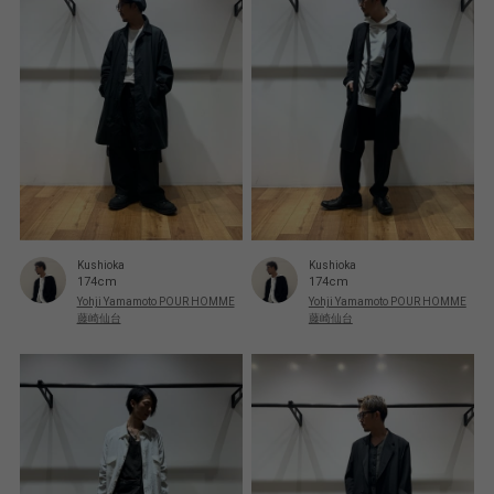
Kushioka
Kushioka
174cm
174cm
Yohji Yamamoto POUR HOMME
Yohji Yamamoto POUR HOMME
藤崎仙台
藤崎仙台