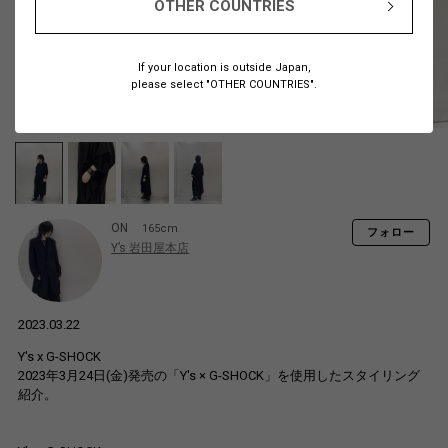
OTHER COUNTRIES
If your location is outside Japan,
please select "OTHER COUNTRIES".
ON
165cm
フォロー
Y’s 岩田屋本店
2023.03.22
Y's x G-SHOCK
2023年3月24日(金)発売の「Y's × G-SHOCK」を使用したスタイリング
紹介。