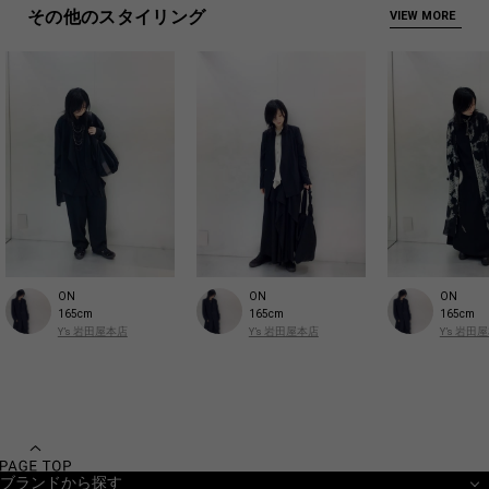
その他のスタイリング
VIEW MORE
ON
ON
ON
165cm
165cm
165cm
Y’s 岩田屋本店
Y’s 岩田屋本店
Y’s 岩田
ブランドから探す