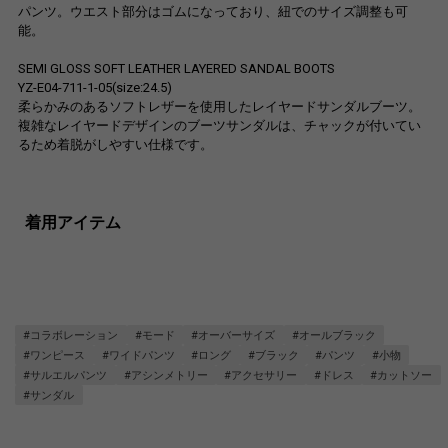
パンツ。ウエスト部分はゴムになっており、紐でのサイズ調整も可
能。
SEMI GLOSS SOFT LEATHER LAYERED SANDAL BOOTS
YZ-E04-711-1-05(size:24.5)
柔らかみのあるソフトレザーを使用したレイヤードサンダルブーツ。
複雑なレイヤードデザインのブーツサンダルは、チャックが付いてい
るため着脱がしやすい仕様です。
着用アイテム
#コラボレーション
#モード
#オーバーサイズ
#オールブラック
#ワンピース
#ワイドパンツ
#ロング
#ブラック
#パンツ
#小物
#サルエルパンツ
#アシンメトリー
#アクセサリー
#ドレス
#カットソー
#サンダル