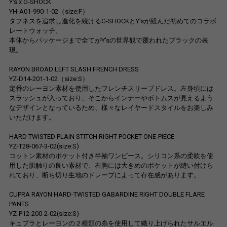
Y's x G-SHOCK
YH-A01-990-1-02（size:F）
タフネスを追求し進化を続けるG-SHOCKとY'sが組んだ初めてのコラボ
レートウォッチ。
本体からパッケージまで全てがY'sの世界観で覆われたブラックの表
現。
RAYON BROAD LEFT SLASH FRENCH DRESS
YZ-D14-201-1-02（size:S）
定番のレーヨン素材を使用したフレンチスリーブドレス。左身頃には
スラッシュが入っており、そこからインナーやボトムスが見えるよう
なデザインとなっているため、様々なレイヤードスタイルをお楽しみ
いただけます。
HARD TWISTED PLAIN STITCH RIGHT POCKET ONE-PIECE
YZ-T28-067-3-02(size:S)
コットン素材のポケット付き半袖ワンピース。シリコン系の柔軟を使
用した肌触りの良い素材で、右胸には大きめのポケットが縫い付けら
れており、断ち切り生地のドレープによって存在感があります。
CUPRA RAYON HARD-TWISTED GABARDINE RIGHT DOUBLE FLARE
PANTS
YZ-P12-200-2-02(size:S)
キュプラとレーヨンの２種類の糸を使用して織り上げられたサルエル