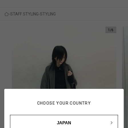
STAFF STYLING
STYLING
1
/
6
CHOOSE YOUR COUNTRY
JAPAN