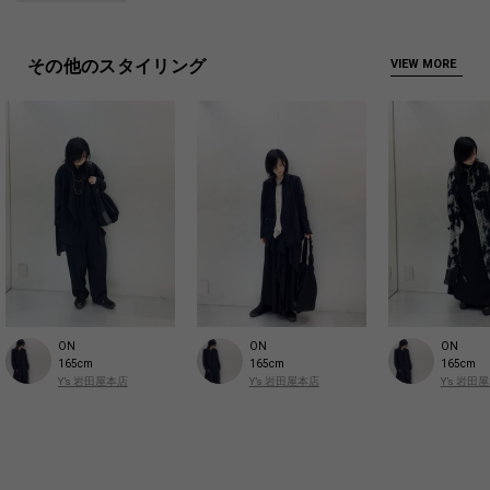
その他のスタイリング
VIEW MORE
ON
ON
ON
165cm
165cm
165cm
Y’s 岩田屋本店
Y’s 岩田屋本店
Y’s 岩田