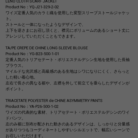
LENO CLOTH SCARF JACKET
Product No：YQ-J21-329-2-02
ワイズ定番人気のカラミ織を使用した変型スリーブストールジャケッ
ト。
ストールと一体になったようなデザインで、
上下を逆さまにお召し頂くと、襟元にボリュームのあるショート丈に
アレンジしていただくこともできます。
TA/PE CREPE DE CHINE LONG SLEEVE BLOUSE
Product No：YG-B23-500-1-01
定番人気のトリアセテート・ポリエステルデシン生地を使用した長袖
ブラウス。
マイルドな光沢感と高級感のある生地はシワになりにくく、さらっと
した軽い着心地。
左右で長さの異なる裾や、左襟を外して前立てを垂らしたデザインが
ポイント。
TRIACETATE POLYESTER de CHINE ASYMMETRY PANTS
Product No：YA-P26-500-1-02
ワイズの代表的な素材、トリアセテート・ポリエステルデシンのワイ
ドパンツ。
左のみ裾に別布が配された動きのあるデザインは、しっかりと分量感
がありつつもコーディネートしやすいシルエットで、幅広いシーンで
お召しいただけます。