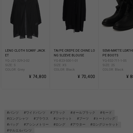
LENO CLOTH SCARF JACK
TA/PE CREPE DE CHINE LO
SEMI-MATTE LEATH
ET
NG SLEEVE BLOUSE
PE BOOTS
YQ-J21-329-2-02
YG-B23-500-1-01
YQ-E02-711-1-05
SIZE: S
SIZE: XS
SIZE: 25
COLOR: Grey
COLOR: Black
COLOR: Black
¥ 74,800
¥ 70,400
¥ 
#パンツ
#ワイドパンツ
#ブラック
#オールブラック
#モード
#ロングシャツ
#ブラウス
#ジャケット
#ブーツ
#トートバッグ
#バッグ
#アシンメトリー
#ロング
#アウター
#ロングジャケット
#サルエルパンツ