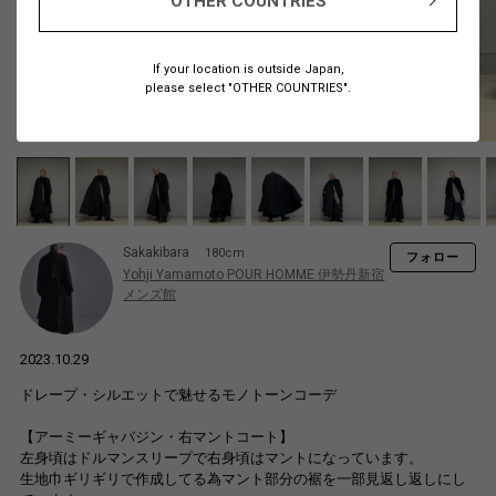
OTHER COUNTRIES
If your location is outside Japan,
please select "OTHER COUNTRIES".
Sakakibara
180cm
フォロー
Yohji Yamamoto POUR HOMME 伊勢丹新宿
メンズ館
2023.10.29
ドレープ・シルエットで魅せるモノトーンコーデ
【アーミーギャバジン・右マントコート】
左身頃はドルマンスリープで右身頃はマントになっています。
生地巾ギリギリで作成してる為マント部分の裾を一部見返し返しにし