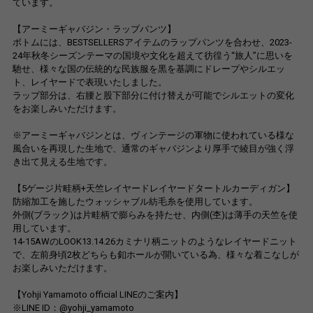
ています。
【アーミーギャバジン・ラップパンツ】
ボトムには、BESTSELLERSアイテムのラップパンツを合わせ、2023-
24年秋冬シーズンテーマの国境や文化を超えて彷徨う“旅人”に思いを
馳せ、様々な国の伝統的な民族服を黒を基調にドレープやシルエッ
ト、レイヤードで表現いたしました。
ラップ部分は、右腰と股下部分に付け替えが可能でシルエットの変化
をお楽しみいただけます。
※アーミーギャバジンとは、ヴィンテージの軍物に使われている様な
風合いを再現した生地で、通常のギャバジンより厚手で綾目が強く浮
き出て見える生地です。
【5ゲージ片畦柄+天竺レイヤードレイヤードタートルカーディガン】
防縮加工を施したウォッシャブル紡毛糸を使用しています。
外側(ブラック)は片畦柄で膨らみを持たせ、内側(杢)は薄手の天竺を使
用しています。
14-15AWのLOOK13.14.26カミナリ柄ニットのようなレイヤードニット
で、左前身頃2枚どちらも釦ホールが開いている為、様々な着こなしが
お楽しみいただけます。
【Yohji Yamamoto official LINEのご案内】
※LINE ID：@yohji_yamamoto