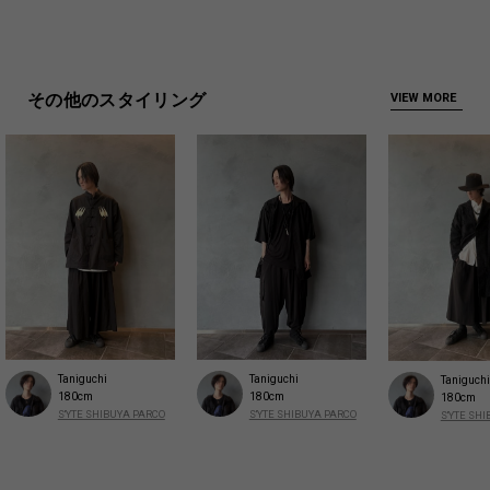
その他のスタイリング
VIEW MORE
Taniguchi
Taniguchi
Taniguchi
180cm
180cm
180cm
S'YTE SHIBUYA PARCO
S'YTE SHIBUYA PARCO
S'YTE SH