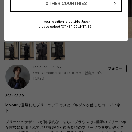
OTHER COUNTRIES
If your location is outside Japan,
please select "OTHER COUNTRIES".
Taniguchi
180cm
フォロー
Yohji Yamamoto POUR HOMME 阪急MEN'S
TOKYO
2024.02.29
look40で登場したプリーツブラウスとブルゾンを使ったコーディネー
ト
プリーツのデザインが特徴的なこちらのブラウスは2種類のプリーツ布
が前後に使用されており前身頃と後ろ見頃のプリーツで素材が違うこ