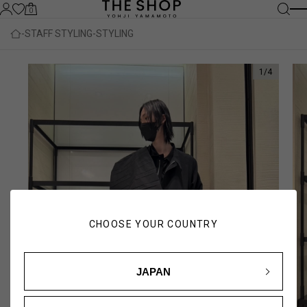
0
STAFF STYLING
STYLING
1
/
4
CHOOSE YOUR COUNTRY
JAPAN