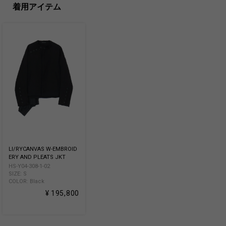
着用アイテム
LI/RYCANVAS W-EMBROID
ERY AND PLEATS JKT
HS-Y04-308-1-02
SIZE: S
COLOR: Black
¥ 195,800