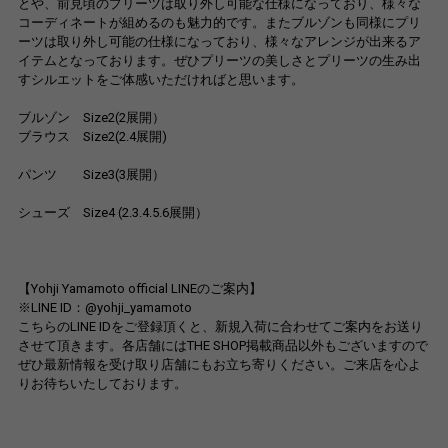
とや、前見頃のプリーツは取り外し可能な仕様になっており、様々な
コーディネートが組めるのも魅力的です。またブルゾンも同様にプリ
ーツは取り外し可能の仕様になっており、様々なアレンジが出来るア
イテムとなっております。ぜひプリーツの美しさとプリーツの生み出
すシルエットをご体感いただければと思います。
ブルゾン Size2(2展開）
ブラウス Size2(2.4展開)
パンツ Size3(3展開）
シューズ Size4 (2.3.4.5.6展開）
【Yohji Yamamoto official LINEのご案内】
※LINE ID：@yohji_yamamoto
こちらのLINE IDをご登録頂くと、新規入荷に合わせてご案内をお送り
させて頂きます。各店舗にはTHE SHOP掲載商品以外もございますので
ぜひ最新情報を受け取り店舗にもお立ち寄りください。ご来店を心よ
りお待ちいたしております。