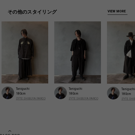
その他のスタイリング
VIEW MORE
Taniguchi
Taniguchi
Taniguchi
180cm
180cm
180cm
S'YTE SHIBUYA PARCO
S'YTE SHIBUYA PARCO
S'YTE SH