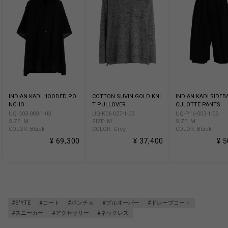
INDIAN KADI HOODED PO
COTTON SUVIN GOLD KNI
INDIAN KADI SIDE
NCHO
T PULLOVER
CULOTTE PANTS
UQ-C03-003-1-03
UQ-K06-027-1-03
UQ-P16-003-1-03
SIZE: M
SIZE: M
SIZE: M
COLOR: Black
COLOR: Grey
COLOR: Black
¥ 69,300
¥ 37,400
¥ 
#S'YTE
#コート
#ポンチョ
#プルオーバー
#ドレープコート
#スニーカー
#アクセサリー
#ネックレス