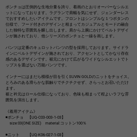
ポンチョは圧倒的な生地分量を誇り、着画のとおりオーバーなシルエ
ットになっております。ラグランで肩幅を気にせず、ジェンダーレス
でおすすめしたいアイテムです。フロントはシンプルな１つボタンの
仕様で、フード付きのデザインと相まってカジュアルとモードの融合
した独特な雰囲気を醸し出します。肩から上腕にかけてベルトデザイ
ンが施されており、他シリーズのポンチョと一線を画します。
パンツは定番のキュロットパンツの型を採用しております。サイドラ
インにベルトデザインが施されており、アクセントとしてかなり存在
感のあるデザインです。裾元にかけて広がるワイドなシルエットでト
ップスを選ばない万能パンツです。
インナーにはまだら模様が目を引くSUVIN GOLDのニットをチョイス。
とろみのある滑らかな肌触りでチクチクせず、さらっとお召いただけ
ます。
裾と衿元はロール仕様になっており、色味も相まって程よいラフな雰
囲気を演出します。
《着用アイテム》
◾ポンチョ 【UQ-C03-003-1-03】
size:03(ONE SIZE) material:コットン100％
◾ニット 【UQ-K06-027-1-03】