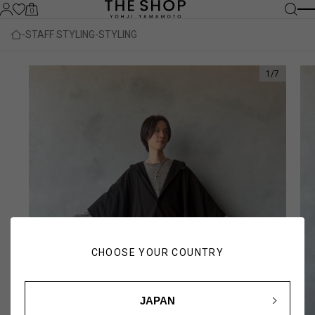
0
STAFF STYLING
STYLING
1
/
7
CHOOSE YOUR COUNTRY
JAPAN