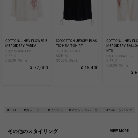
COTTON/LINEN FLOWER E
30/COTTON JERSEY ELAS
COTTON/LINEN FL
MBROIDERY PARKA
TIC HEM T-SHIRT
MBROIDERY BALLO
NTS
UQ-Y13-004-1-02
UQ-T05-005-3-03
SIZE: S
SIZE: M
UQ-P06-004-1-02
COLOR: White
COLOR: Black
SIZE: S
COLOR: White
¥ 77,000
¥ 15,400
¥ 
#S'YTE
#カットソー
#ブルゾン
#マウンテンパーカー
#バルーンパンツ
その他のスタイリング
VIEW MORE