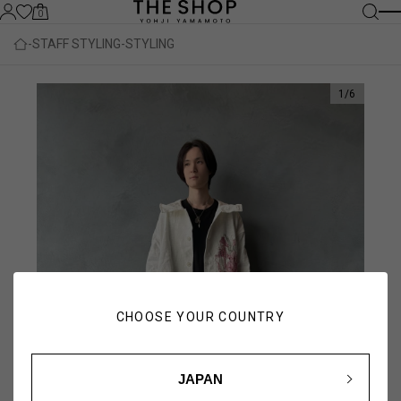
0
STAFF STYLING
STYLING
1
/
6
CHOOSE YOUR COUNTRY
JAPAN