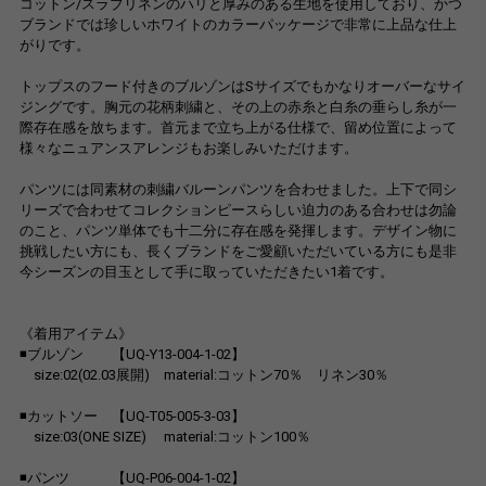
コットン/スラブリネンのハリと厚みのある生地を使用しており、かつ
ブランドでは珍しいホワイトのカラーパッケージで非常に上品な仕上
がりです。
トップスのフード付きのブルゾンはSサイズでもかなりオーバーなサイ
ジングです。胸元の花柄刺繍と、その上の赤糸と白糸の垂らし糸が一
際存在感を放ちます。首元まで立ち上がる仕様で、留め位置によって
様々なニュアンスアレンジもお楽しみいただけます。
パンツには同素材の刺繍バルーンパンツを合わせました。上下で同シ
リーズで合わせてコレクションピースらしい迫力のある合わせは勿論
のこと、パンツ単体でも十二分に存在感を発揮します。デザイン物に
挑戦したい方にも、長くブランドをご愛顧いただいている方にも是非
今シーズンの目玉として手に取っていただきたい1着です。
《着用アイテム》
◾ブルゾン 【UQ-Y13-004-1-02】
size:02(02.03展開) material:コットン70％ リネン30％
◾カットソー 【UQ-T05-005-3-03】
size:03(ONE SIZE) material:コットン100％
◾パンツ 【UQ-P06-004-1-02】