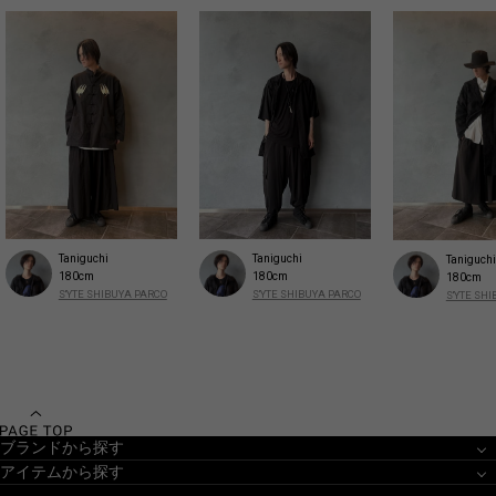
Taniguchi
Taniguchi
Taniguchi
180cm
180cm
180cm
S'YTE SHIBUYA PARCO
S'YTE SHIBUYA PARCO
S'YTE SH
ブランドから探す
アイテムから探す