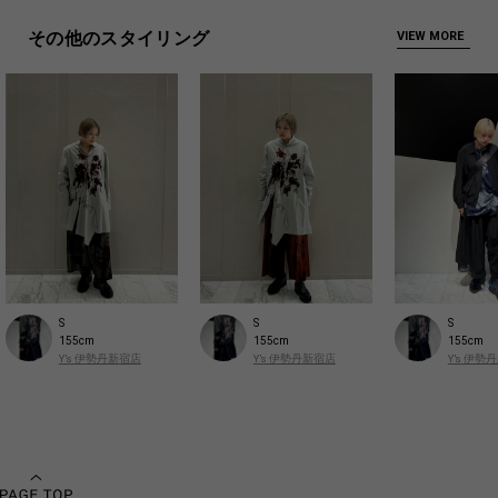
その他のスタイリング
VIEW MORE
S
S
S
155cm
155cm
155cm
Y’s 伊勢丹新宿店
Y’s 伊勢丹新宿店
Y’s 伊勢