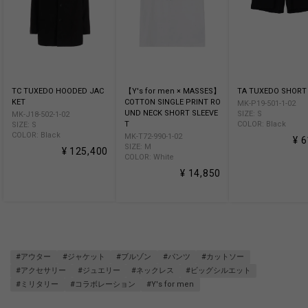
TC TUXEDO HOODED JAC
【Y's for men × MASSES】
TA TUXEDO SHORT
KET
COTTON SINGLE PRINT RO
MK-P19-501-1-02
UND NECK SHORT SLEEVE
SIZE: S
MK-J18-502-1-02
T
COLOR: Black
SIZE: S
COLOR: Black
MK-T72-990-1-02
¥ 
SIZE: M
¥ 125,400
COLOR: White
¥ 14,850
#アウター
#ジャケット
#ブルゾン
#パンツ
#カットソー
#アクセサリー
#ジュエリー
#ネックレス
#ビッグシルエット
#ミリタリー
#コラボレーション
#Y's for men