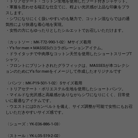
・トリアセテート・コットン生地を使用したフード付きジャケット。
・軍服を思わせる端正な仕立てに、程よい光沢感が上品な印象をプラ
スします。
・シワになりにくく扱いやすいのも魅力で、コットン混ならではの通
気性により快適な着心地を実現。
・女性の方にもゆったりとしたシルエットでお召しいただけます。
〈カットソー：MK-T72-990-1-02〉Mサイズ着用
・Y's for men × MASSESのコラボレーションアイテム。
・ドライタッチで中肉厚なコットン天竺を使用したショートスリーブT
シャツ。
・フロントにプリントされたグラフィックは、MASSESが本コレクシ
ョンのためにY's for menをイメージして作成したオリジナルです
〈パンツ：MK-P19-501-1-02〉Sサイズ着用
・トリアセテート・ポリエステル生地を使用したショートパンツ。
・マイルドな光沢感と高級感がありながらシワになりにくく、日常使
いに最適なアイテムです。
・ウエストにはDカンベルトを備え、サイズ調整が可能で女性にもお召
しいただきやすいサイズ感です。
〈シューズ：YK-E06-886-1-03〉
〈ストール：YK-L05-519-2-02〉