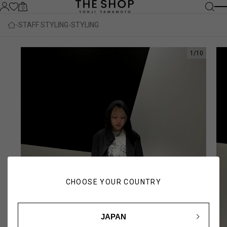
0
STAFF STYLING
STYLING
1
/
10
CHOOSE YOUR COUNTRY
JAPAN