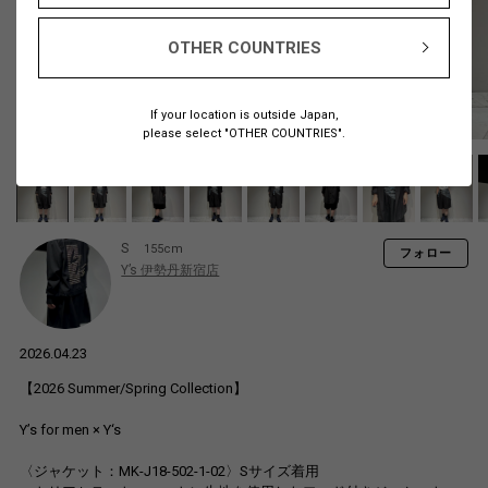
OTHER COUNTRIES
If your location is outside Japan,
please select "OTHER COUNTRIES".
S
155cm
フォロー
Y’s 伊勢丹新宿店
2026.04.23
【2026 Summer/Spring Collection】
Y’s for men × Y‘s
〈ジャケット：MK-J18-502-1-02〉Sサイズ着用