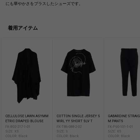
にも華やかさをプラスしたシューズです。
着用アイテム
CELLULOSE LAWN ASYMM
COTTON SINGLE JERSEY S
GABARDINE STRAIG
ETRIC DRAPED BLOUSE
WIRL YY SHORT SLV T
M PANTS
FK-B02-217-1-01
FK-T86-088-2-02
FK-P60-101-1-01
SIZE: XS
SIZE: S
SIZE: XS
COLOR: Black
COLOR: Black
COLOR: Black