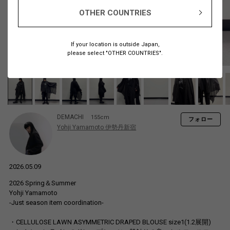
OTHER COUNTRIES
If your location is outside Japan,
please select "OTHER COUNTRIES".
DEMACHI
155cm
フォロー
Yohji Yamamoto 伊勢丹新宿
2026.05.09
2026 Spring＆Summer
Yohji Yamamoto
-Just season item coordination-
・CELLULOSE LAWN ASYMMETRIC DRAPED BLOUSE size1(1.2展開)