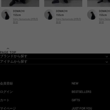
DEMACHI
DEMACHI
DEMACH
155cm
155cm
155cm
Yohji Yamamoto 伊勢丹
Yohji Yamamoto 伊勢丹
Yohji Y
新宿
新宿
新宿
ブランドから探す
アイテムから探す
会員登録
NEW
ログイン
BESTSELLERS
カート
GIFTS
マイページ
JUST FOR YOU