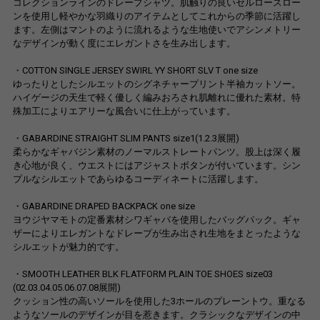
コレクションラインのドレープシャツ。肌触りの良いセルロースロー
ンを使用し軽やかな羽織りのアイテムとしてこれからの季節に活躍し
ます。左側はマントのように流れるような生地使いでアシンメトリー
なデザインが動く度にエレガントさを生み出します。
・COTTON SINGLE JERSEY SWIRL YY SHORT SLV T one size
ゆったりとしたシルエットのシグネチャープリント半袖カットソー。
ハイゲージの天生で軽く優しく編みおろされ肌離れに優れた素材。特
殊加工によりエアリーな風合いに仕上がっています。
・GABARDINE STRAIGHT SLIM PANTS size1(1.2.3展開)
柔らかなギャバジン素材のノーマルストレートパンツ。股上は深く履
き心地が良く、ウエストにはアジャストボタンが付いています。シン
プルなシルエットであらゆるコーディネートに活躍します。
・GABARDINE DRAPED BACKPACK one size
ヨウジヤマモトの定番素材シワギャバを使用したバッグパック。ギャ
ザーによりエレガントなドレープが生み出され生地をまとったような
シルエットが魅力的です。
・SMOOTH LEATHER BLK FLATFORM PLAIN TOE SHOES size03
(02.03.04.05.06.07.08展開)
クッション性の高いソールを使用した3ホールのプレーントウ。重なる
ようなソールのデザインが目を惹きます。クラシックなデザインの中