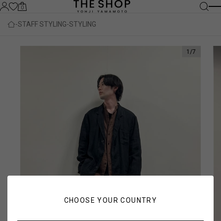
0
STAFF STYLING
STYLING
1
/
7
CHOOSE YOUR COUNTRY