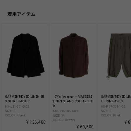
着用アイテム
GARMENT-DYED LINEN 3B
【Y's for men × MASSES】
GARMENT-DYED LIN
S SHIRT JACKET
LINEN STAND COLLAR SHI
LLOON PANTS
RT
HK-J31-301-3-02
HK-P37-301-1-02
SIZE: S
SIZE: S
MK-B94-306-1-03
COLOR: Black
COLOR: Khaki
SIZE: M
COLOR: Brown
¥ 136,400
¥ 
¥ 60,500