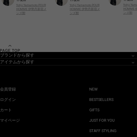
170cm
170cm
Yohji Ya
Yohji Yamamoto POUR
Yohji Yamamoto POUR
HOMME
HOMME 伊勢丹新宿メ
HOMME 伊勢丹新宿メ
ンズ館
ンズ館
ンズ館
ブランドから探す
アイテムから探す
会員登録
NEW
ログイン
BESTSELLERS
カート
GIFTS
マイページ
JUST FOR YOU
STAFF STYLING