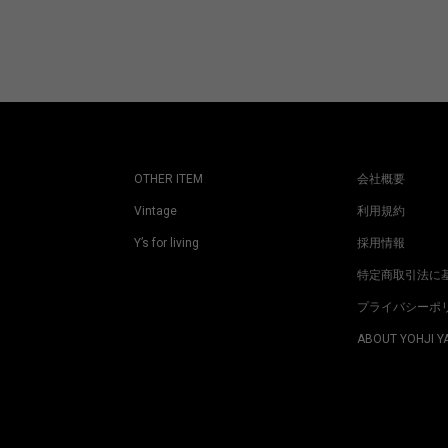
OTHER ITEM
会社概要
Vintage
利用規約
Y’s for living
採用情報
特定商取引法に
プライバシーポ
ABOUT YOHJI 