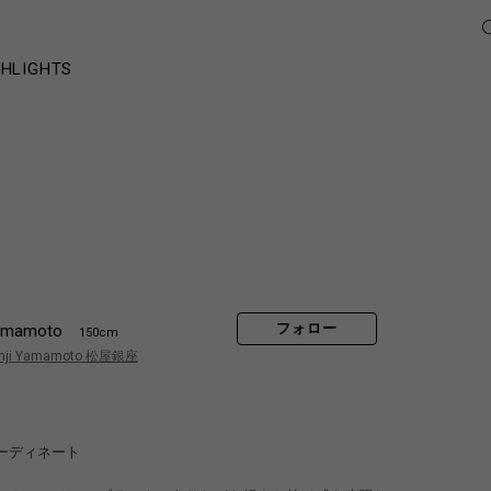
GHLIGHTS
フォロー
amamoto
150cm
hji Yamamoto 松屋銀座
ーディネート