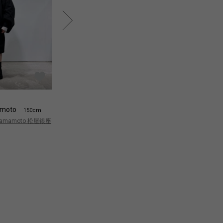
moto
Yamamoto
Y
150cm
150cm
 Yamamoto 松屋銀座
Yohji Yamamoto 松屋銀座
Yo