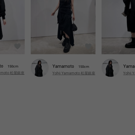
to
Yamamoto
Yama
150cm
150cm
mamoto 松屋銀座
Yohji Yamamoto 松屋銀座
Yohji