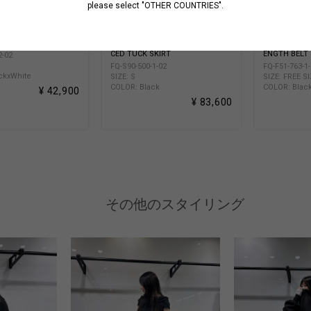
please select "OTHER COUNTRIES".
CK PO
TA/PE CREPE DE CHINE UNBALAN
MATT SOFT O
CED TUCK SKIRT
ENGTH BELT
2-02
FQ-S90-500-1-02
FQ-F51-763-1
ckxWhite
SIZE: S
SIZE: FREE S
COLOR: Black
COLOR: Blac
¥ 42,900
¥ 83,600
その他のスタイリング