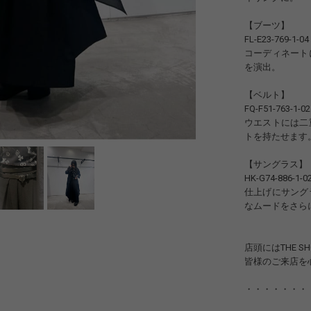
【ブーツ】
FL-E23-769-1-04 (
コーディネート
を演出。
【ベルト】
FQ-F51-763-1-02 
ウエストには二
トを持たせます
【サングラス】
HK-G74-886-1-0
仕上げにサング
なムードをさら
店頭にはTHE 
皆様のご来店を
・・・・・・・