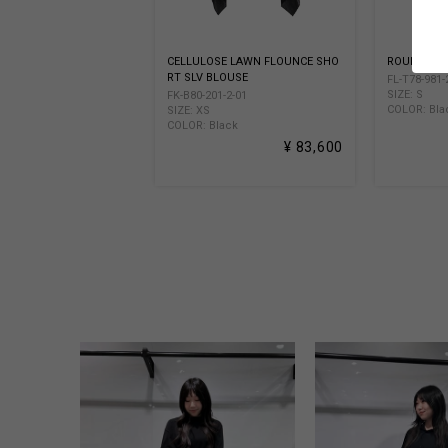
CELLULOSE LAWN FLOUNCE SHO
ROUND NE
RT SLV BLOUSE
FL-T78-981-
SIZE: S
FK-B80-201-2-01
COLOR: Bla
SIZE: XS
COLOR: Black
¥ 83,600