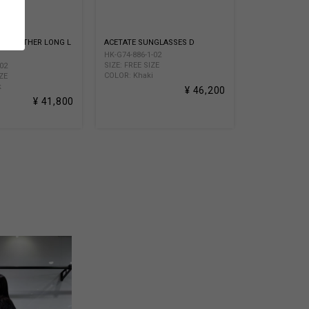
IL LEATHER LONG L
ACETATE SUNGLASSES D
HK-G74-886-1-02
SIZE: FREE SIZE
-02
COLOR: Khaki
IZE
k
¥ 46,200
¥ 41,800