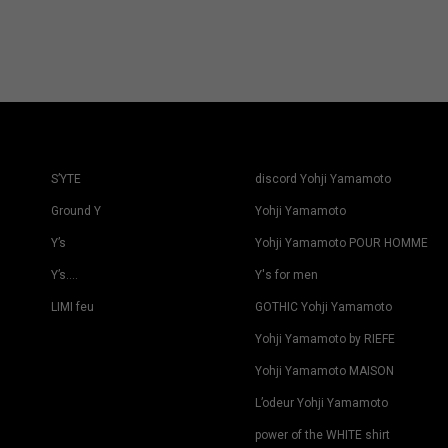
S’YTE
discord Yohji Yamamoto
Ground Y
Yohji Yamamoto
Y’s
Yohji Yamamoto POUR HOMME
Y’s….
Y's for men
LIMI feu
GOTHIC Yohji Yamamoto
Yohji Yamamoto by RIEFE
Yohji Yamamoto MAISON
L’odeur Yohji Yamamoto
power of the WHITE shirt