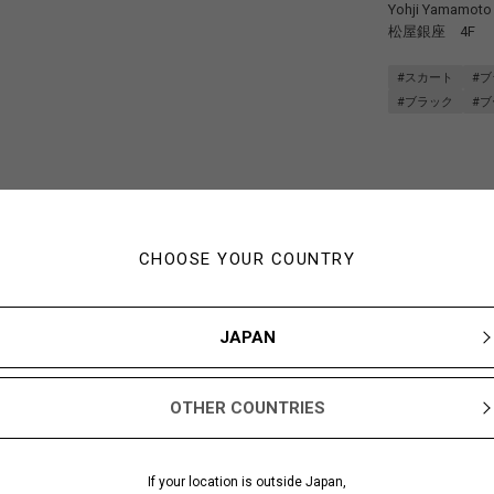
Yohji Yamamoto
松屋銀座 4F
#スカート
#
#ブラック
#ブ
CHOOSE YOUR COUNTRY
JAPAN
OTHER COUNTRIES
If your location is outside Japan,