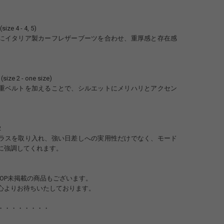
size 4 - 4, 5)
にイタリア製カーフレザーブーツを合わせ、重厚感と存在感
(size 2 - one size)
重ベルトを加えることで、シルエットにメリハリとアクセン
。
2
ラスを取り入れ、強い日差しへの実用性だけでなく、モード
に強調してくれます。
SHOP未掲載の商品もございます。
心よりお待ちいたしております。
・・・・・・・・