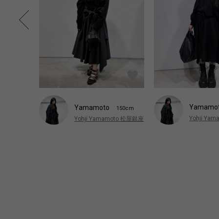
Yamamo
Yamamoto
150cm
Yohji Ya
Yohji Yamamoto 松屋銀座