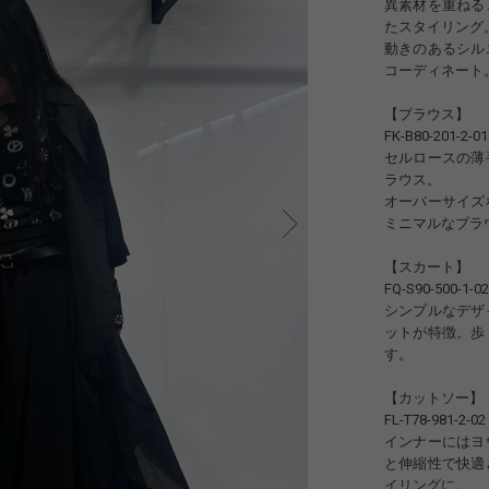
異素材を重ねる
たスタイリング
動きのあるシル
コーディネート
【ブラウス】
FK-B80-201-2-01 (
セルロースの薄
ラウス。
オーバーサイズ
ミニマルなブラ
【スカート】
FQ-S90-500-1-02 
シンプルなデザ
ットが特徴。歩
す。
【カットソー】
FL-T78-981-2-02 
インナーにはヨ
と伸縮性で快適
イリングに。