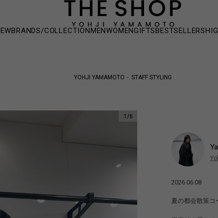
NEW
BRANDS/COLLECTION
MEN
WOMEN
GIFTS
BESTSELLERS
HI
YOHJI YAMAMOTO
STAFF STYLING
1
/
6
Y
Yo
2026.06.08
夏の都会散策コ