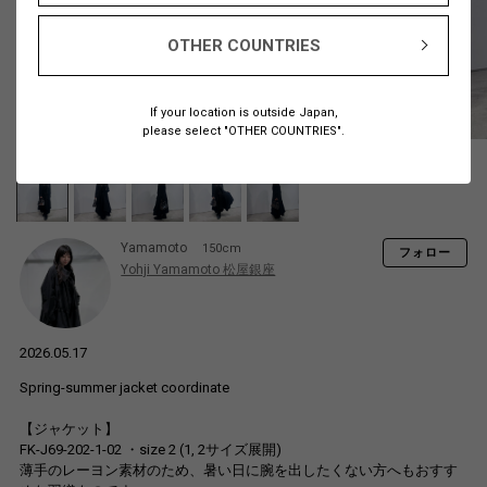
OTHER COUNTRIES
If your location is outside Japan,
please select "OTHER COUNTRIES".
Yamamoto
150cm
フォロー
Yohji Yamamoto 松屋銀座
2026.05.17
Spring-summer jacket coordinate
【ジャケット】
FK-J69-202-1-02 ・size 2 (1, 2サイズ展開)
薄手のレーヨン素材のため、暑い日に腕を出したくない方へもおすす