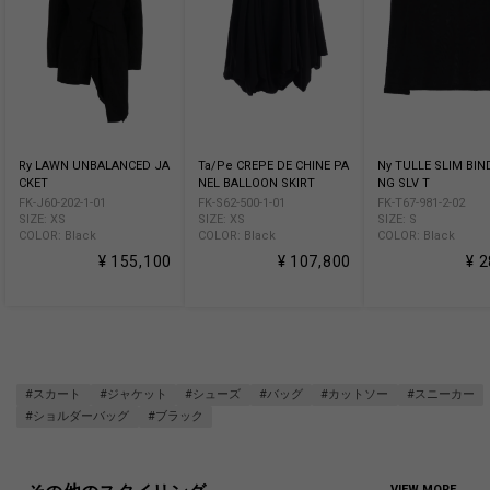
Ry LAWN UNBALANCED JA
Ta/Pe CREPE DE CHINE PA
Ny TULLE SLIM BIN
CKET
NEL BALLOON SKIRT
NG SLV T
FK-J60-202-1-01
FK-S62-500-1-01
FK-T67-981-2-02
SIZE: XS
SIZE: XS
SIZE: S
COLOR: Black
COLOR: Black
COLOR: Black
¥ 155,100
¥ 107,800
¥ 
#スカート
#ジャケット
#シューズ
#バッグ
#カットソー
#スニーカー
#ショルダーバッグ
#ブラック
VIEW MORE