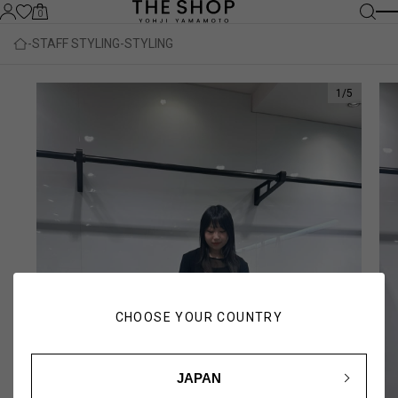
0
STAFF STYLING
STYLING
1
/
5
CHOOSE YOUR COUNTRY
JAPAN