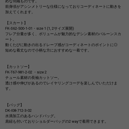
めな羽織ものです。
前身頃がアシンメトリーな仕様になっておりコーディネートに動きを
加えてくれます。
【スカート】
FK-S62-500-1-01・size 1 (1, 2サイズ展開)
フレア分量が多く、ボリュームが魅力的なデシン素材のバルーンスカ
ート。
動くたびに動きの出るドレープ感がコーディネートのポイントに◎
短めな着丈なので小柄な方におすすめな一着です。
【カットソー】
FK-T67-981-2-02 ・size 2
チュール素材の長袖カットソー。
透け感や伸びがあるのでレイヤリングコーデを楽しんでいただけま
す。
【バッグ】
DK-I08-712-3-02
水滴加工のあるハンドバッグ。
肩紐も付いておりショルダーバッグの2 wayで着用できます。