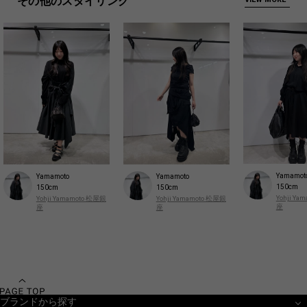
その他のスタイリング
Yamamot
Yamamoto
Yamamoto
150cm
150cm
150cm
Yohji Y
Yohji Yamamoto 松屋銀
Yohji Yamamoto 松屋銀
座
座
座
ブランドから探す