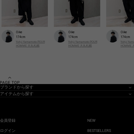
Oike
Oike
Oike
174cm
174cm
174cm
Yohji Yamamoto POUR
Yohji Yamamoto POUR
Yohji Ya
HOMME 大丸札幌
HOMME 大丸札幌
HOMME
ブランドから探す
アイテムから探す
会員登録
NEW
ログイン
BESTSELLERS