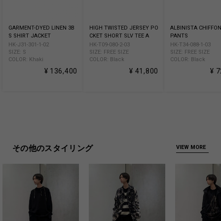
GARMENT-DYED LINEN 3B
HIGH TWISTED JERSEY PO
ALBINISTA CHIFFO
S SHIRT JACKET
CKET SHORT SLV TEE A
PANTS
HK-J31-301-1-02
HK-T09-080-2-03
HK-T34-088-1-03
SIZE: S
SIZE: FREE SIZE
SIZE: FREE SIZE
COLOR: Khaki
COLOR: Black
COLOR: Black
¥ 136,400
¥ 41,800
¥ 
その他のスタイリング
VIEW MORE