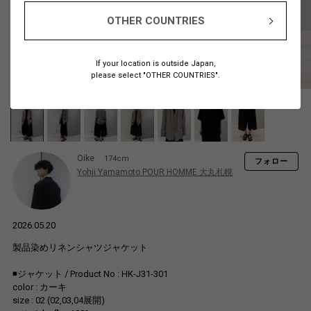
OTHER COUNTRIES
If your location is outside Japan,
please select "OTHER COUNTRIES".
Oike
174cm
フォロー
Yohji Yamamoto POUR HOMME 大丸札幌
2026.05.20
製品染めリネンシャツジャケット
◾️ジャケット / Product No : HK-J31-301
color : カーキ
size : 02 (02,03,04展開)