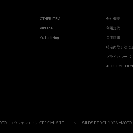
OTHER ITEM
会社概要
Vintage
利用規約
Y’s for living
採用情報
特定商取引法に
プライバシーポ
ABOUT YOHJI 
MOTO（ヨウジヤマモト） OFFICIAL SITE
WILDSIDE YOHJI YAMAMOTO