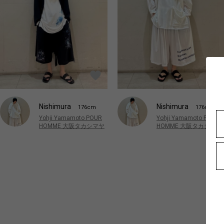
Nishimura
Nishimura
176cm
176cm
Yohji Yamamoto POUR
Yohji Yamamoto POUR
HOMME 大阪タカシマヤ
HOMME 大阪タカシマヤ