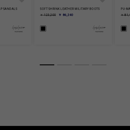
AP SANDALS
SOFT SHRINK LEATHER MILITARY BOOTS
PU-MA
￥ 86,240
￥ 123,200
￥ 81,