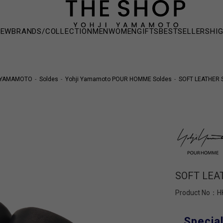
NEW
BRANDS/COLLECTION
MEN
WOMEN
GIFTS
BESTSELLERS
HI
 YAMAMOTO
Soldes
Yohji Yamamoto POUR HOMME Soldes
SOFT LEATHER S
SOFT LEA
Product No：
H
Special