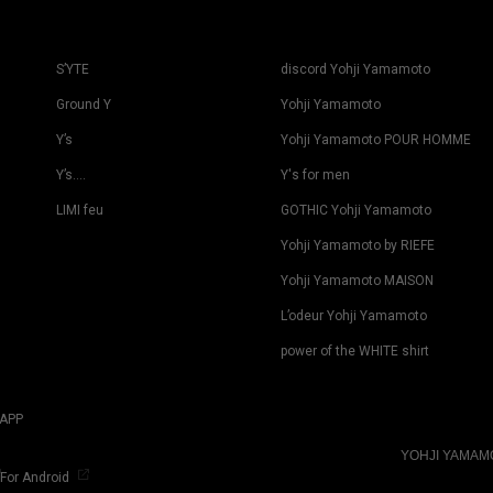
S’YTE
discord Yohji Yamamoto
Ground Y
Yohji Yamamoto
Y’s
Yohji Yamamoto POUR HOMME
Y’s….
Y's for men
LIMI feu
GOTHIC Yohji Yamamoto
Yohji Yamamoto by RIEFE
Yohji Yamamoto MAISON
L’odeur Yohji Yamamoto
power of the WHITE shirt
APP
YOHJI YAMA
For Android