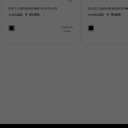
SOFT LEATHER STRAP FLIP FLOPS
OILED LEATHER MESH STR
￥ 40,040
￥ 70,840
￥ 57,200
￥ 101,200