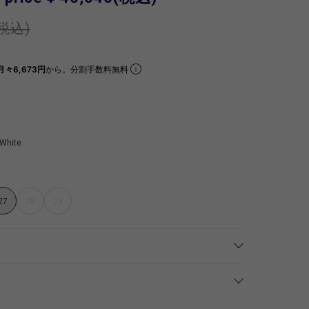
(税込)
月々6,673円
から。分割手数料無料
White
27
28
29