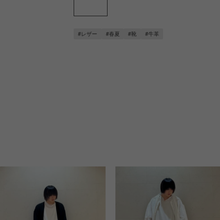
#レザー
#春夏
#靴
#牛革