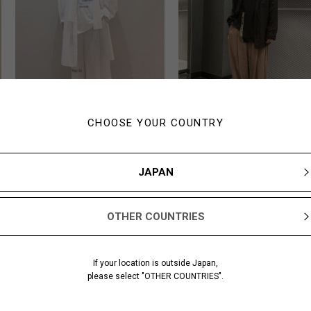
CHOOSE YOUR COUNTRY
Nozawa
Naka
172cm
180cm
Yohji Yamamoto POUR
Yohji Yamamoto PO
JAPAN
HOMME 大阪タカシマヤ
HOMME ジェイアー
都伊勢丹
OTHER COUNTRIES
If your location is outside Japan,
please select "OTHER COUNTRIES".
あなたにおすすめのアイテム