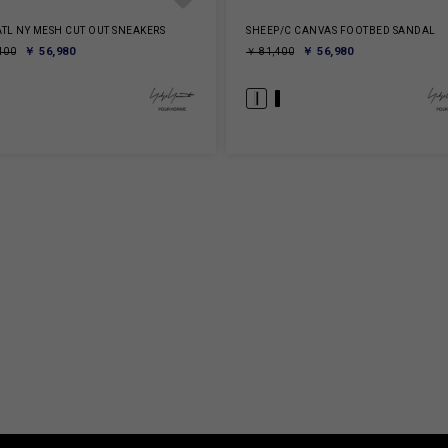
TL NY MESH CUT OUT SNEAKERS
SHEEP/C CANVAS FOOTBED SANDAL
￥ 56,980
￥ 56,980
400
￥ 81,400