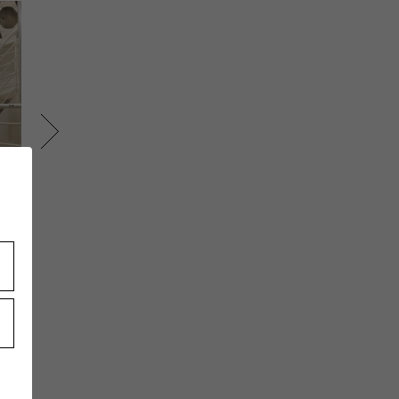
m
163cm
青山本
Yohji Yamamoto 梅田阪
急