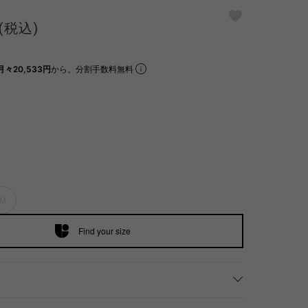
(税込)
月々20,533円
から。分割手数料無料
M
Find your size