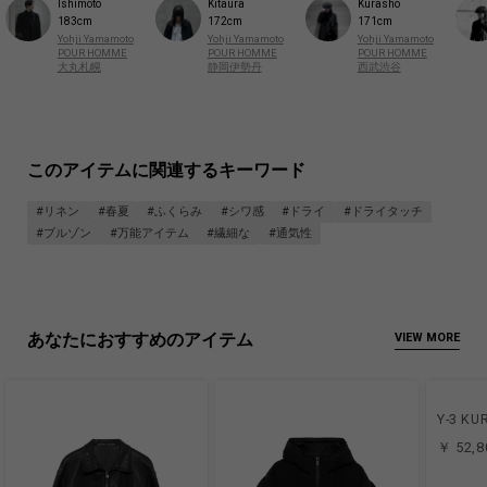
Ishimoto
Kitaura
Kurasho
183cm
172cm
171cm
Yohji Yamamoto
Yohji Yamamoto
Yohji Yamamoto
POUR HOMME
POUR HOMME
POUR HOMME
大丸札幌
静岡伊勢丹
西武渋谷
このアイテムに関連するキーワード
#リネン
#春夏
#ふくらみ
#シワ感
#ドライ
#ドライタッチ
#ブルゾン
#万能アイテム
#繊細な
#通気性
あなたにおすすめのアイテム
VIEW MORE
Y-3 KU
￥ 52,8