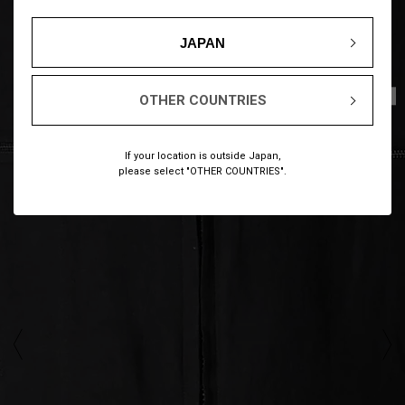
JAPAN
1
17
/
OTHER COUNTRIES
If your location is outside Japan,
please select "OTHER COUNTRIES".