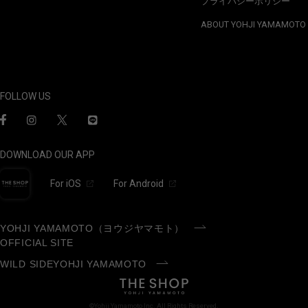
プライバシーポリシー
ABOUT YOHJI YAMAMOTO
FOLLOW US
DOWNLOAD OUR APP
For iOS
For Android
YOHJI YAMAMOTO（ヨウジヤマモト）
OFFICIAL SITE
WILD SIDEYOHJI YAMAMOTO
©Yohji Yamamoto Inc. All Rights Reserved.