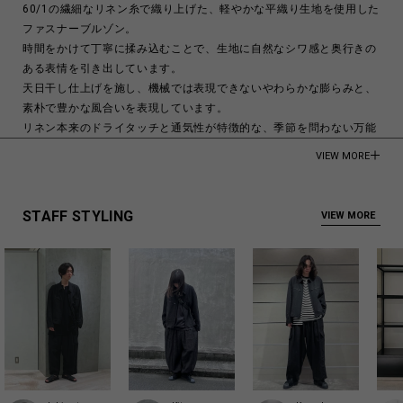
60/1の繊細なリネン糸で織り上げた、軽やかな平織り生地を使用した
ファスナーブルゾン。
時間をかけて丁寧に揉み込むことで、生地に自然なシワ感と奥行きの
ある表情を引き出しています。
天日干し仕上げを施し、機械では表現できないやわらかな膨らみと、
素朴で豊かな風合いを表現しています。
リネン本来のドライタッチと通気性が特徴的な、季節を問わない万能
なアイテムです。
VIEW MORE
モデル身長:188cm
100% Flax
STAFF STYLING
VIEW MORE
Made in Japan
商品についてよくあるお問い合わせはこちら