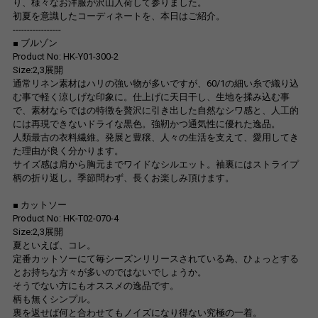
り、様々なお洋服が沢山入荷して参りました。
初夏を意識したコーディネートを、本日はご紹介。
-----------------
■ ブルゾン
Product No: HK-Y01-300-2
Size:2,3展開
通常リネン素材はハリの強い物が多いですが、60/1の細い糸で織り込
む事で軽く涼しげな印象に。仕上げに天日干し、生地を揉み込む事
で、素材ならではの特徴を贅沢に引き出した自然なシワ感と、人工的
には再現できないドライな黒色。強靭かつ通気性に優れた逸品。
人類最古の衣料繊維。発展と豊穣、人々の生活を支えて、愛用してき
た理由が良く分かります。
サイズ感は肩から胸元までワイドなシルエット。袖裏にはストライプ
柄の折り返し。季節問わず、長くお楽しみ頂けます。
■ カットソー
Product No: HK-T02-070-4
Size:2,3展開
夏といえば、コレ。
定番カットソーにて毎シーズンリリースされている為、ひょっとする
とお持ちな方々が多いのではないでしょうか。
そうでない方にもオススメの逸品です。
柄も無くシンプル。
裏を返せば何と合わせてもノイズになり得ない究極の一着。