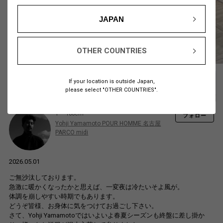
JAPAN
OTHER COUNTRIES
If your location is outside Japan,
please select "OTHER COUNTRIES".
Y
180cm
フォロー
Yohji Yamamoto POUR HOMME 名古屋
PARCO midi
2026.05.01
ご無沙汰しております。
急激に暖かくなったかと思えば、一変夜は冷たいそよ風が。
体調を崩しやすい時期でもあります。
どうぞ皆様、お身体に気をつけてお過ごし下さい。
さて、Yohji Yamamotoではいよいよ春夏シーズンも終盤に差し掛か