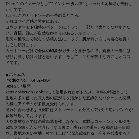
Tシャツのイメージとして"インナー,ダル着"といった固定概念が先行し
がちです。
しかしこのカットソーの一番の見どころ。
それはサイズ感と素材にあり。
ヨウジヤマモト独特のパターンによって、一部だけ大きくなりすぎな
い、身幅、袖丈が自然なゆとりのあるシルエット。
毛羽を極限まで減らす紡績方法によって、肌が弱い方にも着心地良く
お召し頂けます。
カットソーだけで全体の印象がガラッと変わるので、真夏の一着には
ぜひお試し頂ければと思います。そして、半袖が苦手な方にもオスス
メです。
■ ボトムス
Product No: HK-P52-438-1
Size:2,3,4展開
26ss collection Look29にて使用されたボトムス。今年の特徴として、
生地を多く使った長方形の広がりを活かした直線的なパターンの羽織
の様なアイテムが多数見受けられます。
それに合わせるよう裾口はストレート、五分丈や7分丈の短いパンツが
多数登場しております。
天然素材ならではの重厚感を残しながら、素材はコットンとシルクを
50%づつ練り込んだ涼しげな印象に。歩行時の滑らかな動きは一目瞭
然、裏地の無い生地一枚で仕上げた清涼感溢れる、今年を代表するア