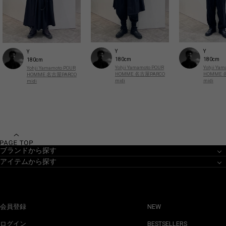
Y
Y
Y
180cm
180cm
180cm
Yohji Yamamoto POUR
Yohji Ya
Yohji Yamamoto POUR
HOMME 名古屋PARCO
HOMME 
HOMME 名古屋PARCO
midi
midi
midi
ブランドから探す
アイテムから探す
会員登録
NEW
ログイン
BESTSELLERS