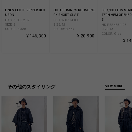
LINEN CLOTH ZIPPER BLO
30/- ULTIMA PS ROUND NE
SILK/COTTON STRI
USON
CK SHORT SLV T
TERN HEM OPENED
S
HK-Y01-300-2-02
HK-T02-070-4-03
SIZE: S
SIZE: M
HK-P52-438-1-03
COLOR: Black
COLOR: Black
SIZE: M
COLOR: Grey
¥ 146,300
¥ 20,900
¥ 14
その他のスタイリング
VIEW MORE