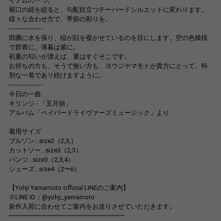
イテムの一つ。
裾口の紐を絞ると、勾配目立つテーパードシルエットに変わります。
様々な合わせ方で、季節の彩りを。
-----------------
田圃に水を張り、稲が顔を覗かせているのを目にします。空の色模様
で群青に、薄暮は紫に。
初夏の匂いが漂えば、夏はすぐそこです。
お持ちの方も、そうで無い方も、ヨウジヤマモトが貴方にとって、特
別な一着であり続けますように。
-----------------
今日の一曲
キリンジ - 「五月病」
アルバム「ペイパードライヴァーズミュージック」より
着用サイズ
ブルゾン...size2（2,3,）
カットソー...size3（2,3）
パンツ...size3（2,3,4）
シューズ...size4（2〜6）
【Yohji Yamamoto official LINEのご案内】
※LINE ID：@yohji_yamamoto
新作入荷に合わせてご案内をお送りさせていただきます。
━━━━━━━━━━━━━━━━━━