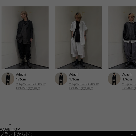
Adachi
Adachi
Adachi
176cm
176cm
176cm
Yohji Yamamoto POUR
Yohji Yamamoto POUR
Yohji Ya
HOMME 大丸神戸
HOMME 大丸神戸
HOMME
ブランドから探す