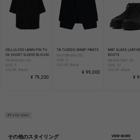
CELLULOSE LAWN PIN TU
TA TUXEDO WRAP PANTS
MAT GLASS LEATHE
CK SHORT SLEEVE BLOUSE
BOOTS
HK-P08-500-1-02
SIZE: S
HK-B54-235-1-02
HK-E53-764-1-04
COLOR: Black
SIZE: S
SIZE: 27
COLOR: Black
COLOR: Black
¥ 99,000
¥ 79,200
¥ 
#Y's for men
その他のスタイリング
VIEW MORE