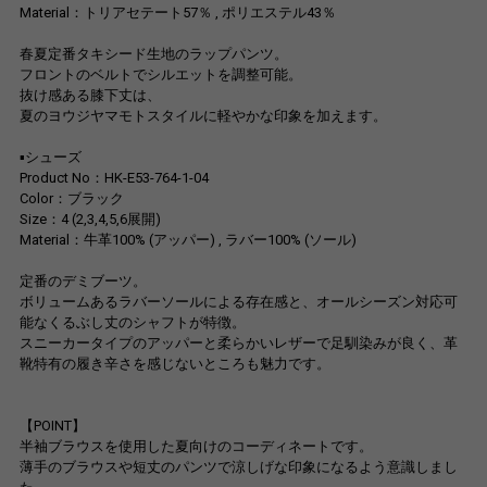
Material：トリアセテート57％ , ポリエステル43％
春夏定番タキシード生地のラップパンツ。
フロントのベルトでシルエットを調整可能。
抜け感ある膝下丈は、
夏のヨウジヤマモトスタイルに軽やかな印象を加えます。
▪シューズ
Product No：HK-E53-764-1-04
Color：ブラック
Size：4 (2,3,4,5,6展開)
Material：牛革100% (アッパー) , ラバー100% (ソール)
定番のデミブーツ。
ボリュームあるラバーソールによる存在感と、オールシーズン対応可
能なくるぶし丈のシャフトが特徴。
スニーカータイプのアッパーと柔らかいレザーで足馴染みが良く、革
靴特有の履き辛さを感じないところも魅力です。
【POINT】
半袖ブラウスを使用した夏向けのコーディネートです。
薄手のブラウスや短丈のパンツで涼しげな印象になるよう意識しまし