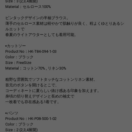
Size：3 (2,3,4展開)
Material：セルロース100%
ピンタックデザインの半袖ブラウス。
薄手のセルロース素材は軽やかで肌触りが良く、程よくゆとりあるシ
ルエットで
春夏のライトアウターとしても着用可能。
▪カットソー
Product No：HK-T84-094-1-03
Color：ブラック
Size：FreeSize
Material：コットン70% , リネン30%
粗野な雰囲気でソフトタッチなコットンリネン素材。
首元のボタンを開けるとこで、
コーディネートに夏らしい抜け感ある印象を加えます。
身頃の切り替えデザインと長めの袖丈で
一枚着でも存在感ある1着です。
▪パンツ
Product No：HK-P08-500-1-02
Color：ブラック
Size：2 (2,3,4展開)