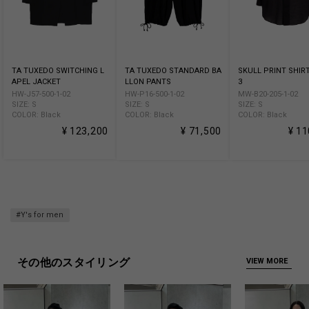
TA TUXEDO SWITCHING L
TA TUXEDO STANDARD BA
SKULL PRINT SHIR
APEL JACKET
LLON PANTS
3
HW-J57-500-1-02
HW-P16-500-1-02
MW-B20-205-1-02
SIZE: S
SIZE: S
SIZE: S
COLOR: Black
COLOR: Black
COLOR: Black
¥ 123,200
¥ 71,500
¥ 11
#Y's for men
その他のスタイリング
VIEW MORE