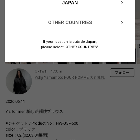
JAPAN
OTHER COUNTRIES
If your location is outside Japan,
please select "OTHER COUNTRIES".
Okawa
173cm
フォロー
Yohji Yamamoto POUR HOMME 大丸札幌
2026.06.11
Y’s for men 騙し絵髑髏ブラウス
◾️ジャケット / Product No：HW-J57-500
color：ブラック
size：02 (02,03,04展開)