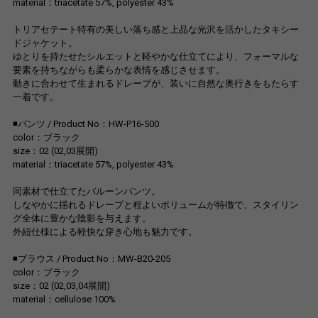
material：triacetate 57%, polyester 43%
トリアセテート特有の美しい落ち感と上品な光沢を活かしたタキシー
ドジャケット。
ゆとりを持たせたシルエットと軽やかな仕立てにより、フォーマルな
要素を持ちながらも柔らかな表情を感じさせます。
動きに合わせて生まれるドレープが、装いに自然な奥行きをもたらす
一着です。
◾️パンツ / Product No：HW-P16-500
color：ブラック
size：02 (02,03展開)
material：triacetate 57%, polyester 43%
同素材で仕立てたバルーンパンツ。
しなやかに揺れるドレープと程よいボリュームが特徴で、スタイリン
グ全体に豊かな陰影を与えます。
外紐仕様による軽快な穿き心地も魅力です。
◾️ブラウス / Product No：MW-B20-205
color：ブラック
size：02 (02,03,04展開)
material：cellulose 100%