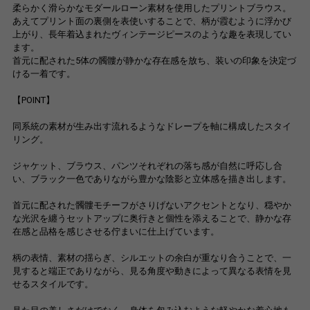
柔らかく滑らかなモダールローン素材を使用したプリントブラウス。
あえてプリント面の裏側を表使いすることで、柄が霞むように浮かび
上がり、長年着込まれたヴィンテージピースのような趣を表現してい
ます。
首元に配された5体の髑髏が静かな存在感を放ち、装いの印象を決定づ
ける一着です。
【POINT】
同系統の素材が生み出す流れるようなドレープを軸に構成したスタイ
リング。
ジャケット、ブラウス、パンツそれぞれの落ち感が自然に呼応し合
い、ブラック一色でありながら豊かな陰影と立体感を描き出します。
首元に配された髑髏モチーフがさりげないアクセントとなり、穏やか
な光沢を纏うセットアップに奥行きと個性を添えることで、静かな存
在感と品格を感じさせる佇まいに仕上げています。
柄の表情、素材の揺らぎ、シルエットの余白が重なり合うことで、一
見すると端正でありながら、見る角度や動きによって異なる表情を見
せるスタイルです。