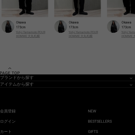
Okawa
Okawa
Okawa
173cm
173cm
173cm
Yohji Yamamoto POUR
Yohji Yamamoto POUR
Yohji Ya
HOMME 大丸札幌
HOMME 大丸札幌
HOMME
ブランドから探す
アイテムから探す
会員登録
NEW
ログイン
BESTSELLERS
カート
GIFTS