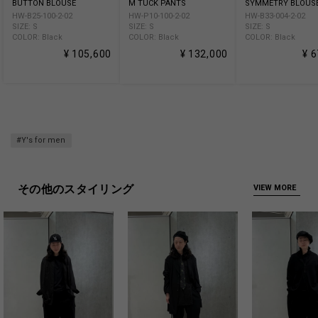
BUTTON BLOUSE
M TUCK PANTS
SYMMETRY BLOUS
HW-B25-100-2-02
HW-P10-100-2-02
HW-B33-004-2-02
SIZE: S
SIZE: S
SIZE: S
COLOR: Black
COLOR: Black
COLOR: Black
¥ 105,600
¥ 132,000
¥ 
#Y's for men
その他のスタイリング
VIEW MORE