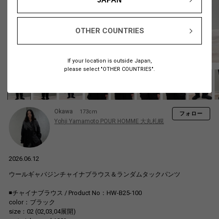
OTHER COUNTRIES
If your location is outside Japan,
please select "OTHER COUNTRIES".
Okawa
173cm
フォロー
Yohji Yamamoto POUR HOMME 大丸札幌
2026.06.12
ウールギャバジンチャイナブラウス＆ランダムタックパンツ
◾️チャイナブラウス / Product No：HW-B25-100
color：ブラック
size：02 (02,03,04展開)