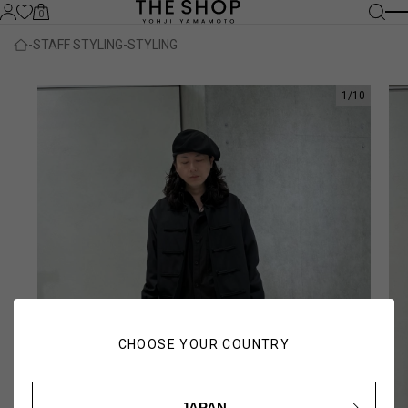
0
STAFF STYLING
STYLING
1
/
10
CHOOSE YOUR COUNTRY
JAPAN