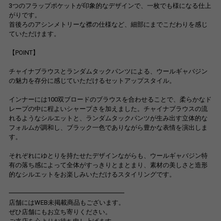
3つのフラップポケットが印象的なデザインで、一枚でも様になる仕上
がりです。
首後ろのアシンメトリーな襟の仕様など、細部にまでこだわりを感じ
ていただけます。
【POINT】
チャイナブラウスとランダムタックパンツによる、ウールギャバジン
の魅力を存分に感じていただけるセットアップスタイル。
インナーには100双ブロードのブラウスを合わせることで、柔らかなド
レープの中に程よいシャープさを加えました。チャイナブラウスの流
れるようなシルエットと、ランダムタックパンツが生み出す立体的な
フォルムが調和し、ブラック一色でありながら豊かな表情を演出しま
す。
それぞれにゆとりを持たせたデザインながらも、ウールギャバジン特
有の落ち感によって全体がすっきりとまとまり、素材の美しさと造形
的なシルエットをお楽しみいただけるスタイリングです。
━━━━━━━━━━━━━━━━━━
店舗にはWEB未掲載商品もございます。
ぜひ店舗にもお立ち寄りください。