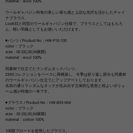
material：wool 100%
ウールギャバジン特有の美しい落ち感と上品な光沢を活かしたチャイ
ナブラウス。
Look32と同型のウールギャバジン仕様で、ブラウスとしてはもちろ
ん、軽い羽織としてもお使いいただけます。
◾️パンツ / Product No：HW-P10-100
color：ブラック
size：02 (02,03,04展開)
material：wool 100%
同素材で仕立てたランダムタックパンツ。
23SSコレクションをベースに再構築し、今季は折り返し部分も同素材
のウールギャバジン仕立てにアップデートしております。
名前の通りランダムなタックが生み出す立体的な造形と程よいボリュ
ーム感が特徴の一本です。
◾️ブラウス / Product No：HW-B33-004
color：ブラック
size：02 (02,03,04展開)
material：cotton 100%
100双ブロードを使用したブラウス。