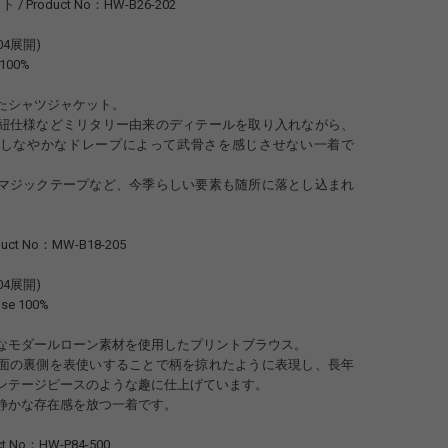
 Product No：HW-B26-202
,04展開)
 100%
たシャツジャケット。
紐仕様などミリタリー由来のディテールを取り入れながら、
しなやかなドレープによって武骨さを感じさせない一着で
マジックテープなど、今季らしい要素も随所に落とし込まれ
duct No：MW-B18-205
,04展開)
ose 100%
なモダールローン素材を使用したプリントブラウス。
面の裏側を表使いすることで柄を掠れたように表現し、長年
ンテージピースのような趣に仕上げています。
静かな存在感を放つ一着です。
ct No：HW-P84-500