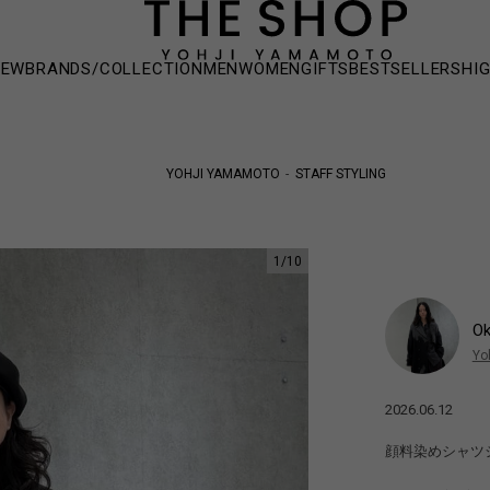
NEW
BRANDS/COLLECTION
MEN
WOMEN
GIFTS
BESTSELLERS
HI
YOHJI YAMAMOTO
STAFF STYLING
1
/
10
O
Yo
2026.06.12
顔料染めシャツ