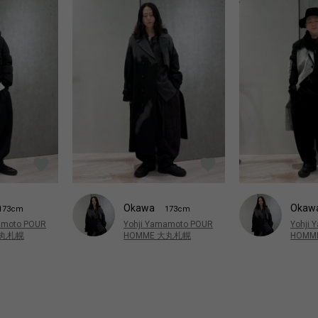
Okawa
Okaw
173cm
173cm
amoto POUR
Yohji Yamamoto POUR
Yohji
大丸札幌
HOMME 大丸札幌
HOMM