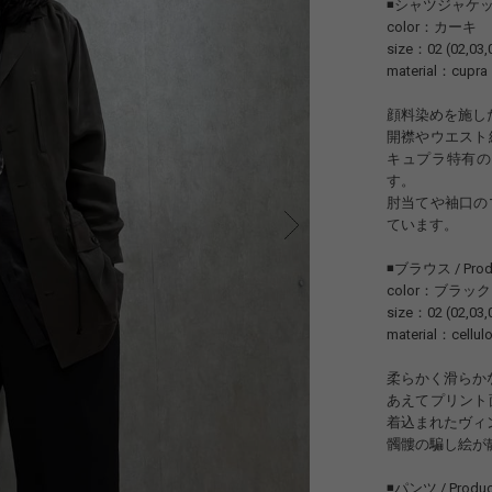
◾️シャツジャケット /
color：カーキ
size：02 (02,03
material：cupra
顔料染めを施し
開襟やウエスト
キュプラ特有の
す。
肘当てや袖口の
ています。
◾️ブラウス / Pro
color：ブラック
size：02 (02,03
material：cellul
柔らかく滑らか
あえてプリント
着込まれたヴィ
髑髏の騙し絵が
◾️パンツ / Produ