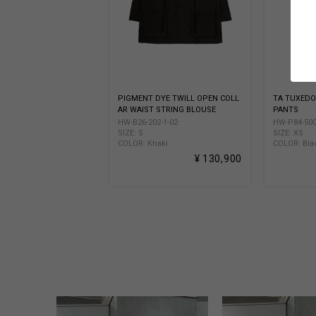
PIGMENT DYE TWILL OPEN COLL
TA TUXEDO
AR WAIST STRING BLOUSE
PANTS
HW-B26-202-1-02
HW-P84-500
SIZE: S
SIZE: XS
COLOR: Khaki
COLOR: Bla
¥ 130,900