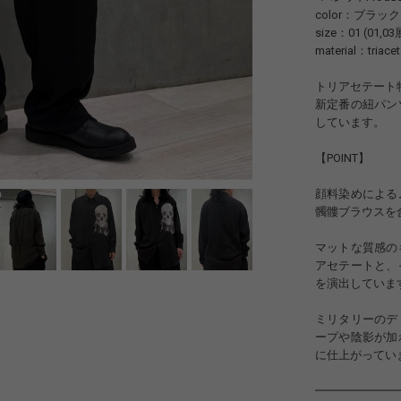
color：ブラック
size：01 (01,0
material：triacet
トリアセテート
新定番の紐パン
しています。
【POINT】
顔料染めによる
髑髏ブラウスを
マットな質感の
アセテートと、
を演出していま
ミリタリーのデ
ープや陰影が加
に仕上がってい
━━━━━━━