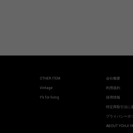
OTHER ITEM
会社概要
Vintage
利用規約
Y’s for living
採用情報
特定商取引法に
プライバシーポ
ABOUT YOHJI 