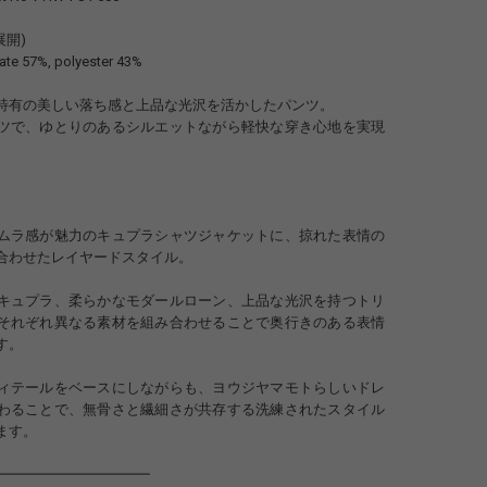
3展開)
ate 57%, polyester 43%
特有の美しい落ち感と上品な光沢を活かしたパンツ。
ツで、ゆとりのあるシルエットながら軽快な穿き心地を実現
ムラ感が魅力のキュプラシャツジャケットに、掠れた表情の
合わせたレイヤードスタイル。
キュプラ、柔らかなモダールローン、上品な光沢を持つトリ
それぞれ異なる素材を組み合わせることで奥行きのある表情
す。
ィテールをベースにしながらも、ヨウジヤマモトらしいドレ
わることで、無骨さと繊細さが共存する洗練されたスタイル
ます。
━━━━━━━━━━━