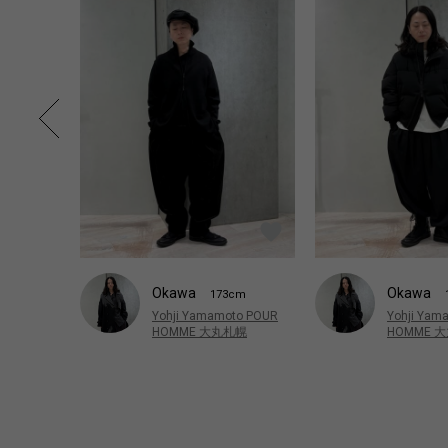
Okawa
Okawa
173cm
Yohji Yamamoto POUR
Yohji Yam
HOMME 大丸札幌
HOMME 