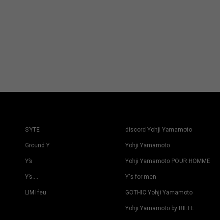
S’YTE
discord Yohji Yamamoto
Ground Y
Yohji Yamamoto
Y’s
Yohji Yamamoto POUR HOMME
Y’s….
Y's for men
LIMI feu
GOTHIC Yohji Yamamoto
Yohji Yamamoto by RIEFE