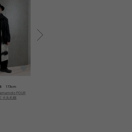
a
Okawa
O
173cm
173cm
 Yamamoto POUR
Yohji Yamamoto POUR
Yo
E 大丸札幌
HOMME 大丸札幌
H