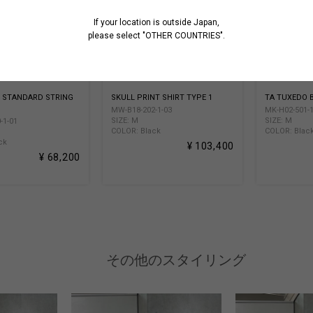
If your location is outside Japan,
please select "OTHER COUNTRIES".
 STANDARD STRING
SKULL PRINT SHIRT TYPE 1
TA TUXEDO 
MW-B18-202-1-03
MK-H02-501-1
SIZE: M
SIZE: M
-1-01
COLOR: Black
COLOR: Blac
ck
¥ 103,400
¥ 68,200
その他のスタイリング