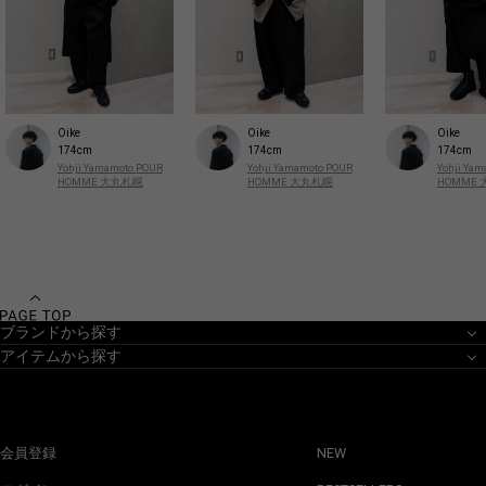
Oike
Oike
Oike
174cm
174cm
174cm
Yohji Yamamoto POUR
Yohji Yamamoto POUR
Yohji Ya
HOMME 大丸札幌
HOMME 大丸札幌
HOMME
ブランドから探す
アイテムから探す
会員登録
NEW