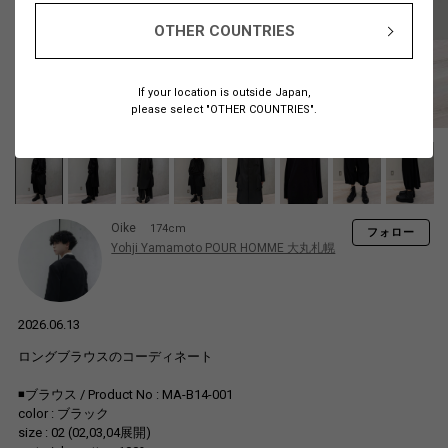
OTHER COUNTRIES
If your location is outside Japan,
please select "OTHER COUNTRIES".
Oike
174cm
フォロー
Yohji Yamamoto POUR HOMME 大丸札幌
2026.06.13
ロングブラウスのコーディネート
◾️ブラウス / Product No : MA-B14-001
color : ブラック
size : 02 (02,03,04展開)