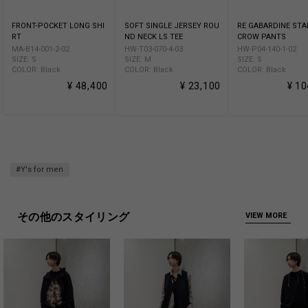
FRONT-POCKET LONG SHI
SOFT SINGLE JERSEY ROU
RE GABARDINE ST
RT
ND NECK LS TEE
CROW PANTS
MA-B14-001-2-02
HW-T03-070-4-03
HW-P04-140-1-02
SIZE: S
SIZE: M
SIZE: S
COLOR: Black
COLOR: Black
COLOR: Black
¥ 48,400
¥ 23,100
¥ 10
#Y's for men
その他のスタイリング
VIEW MORE